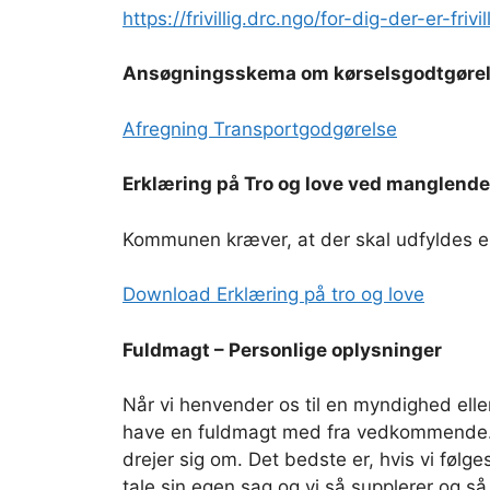
https://frivillig.drc.ngo/for-dig-der-er-frivi
Ansøgningsskema om kørselsgodtgøre
Afregning Transportgodgørelse
Erklæring på Tro og love ved manglende
Kommunen kræver, at der skal udfyldes en 
Download Erklæring på tro og love
Fuldmagt – Personlige oplysninger
Når vi henvender os til en myndighed elle
have en fuldmagt med fra vedkommende. D
drejer sig om. Det bedste er, hvis vi fø
tale sin egen sag og vi så supplerer og så 