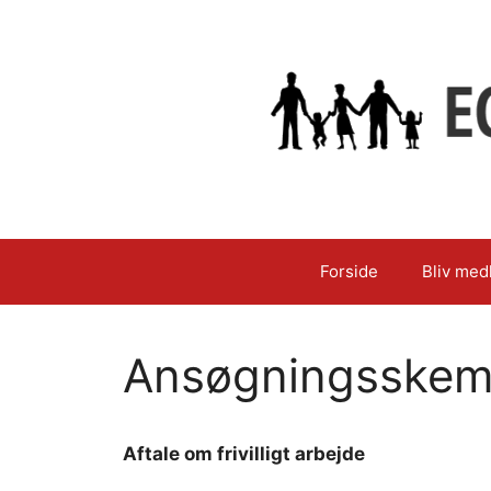
Hop
til
indhold
Forside
Bliv med
Ansøgningsskem
Aftale om frivilligt arbejde