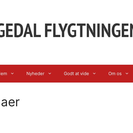
lem
Nyheder
Godt at vide
Om os
aer