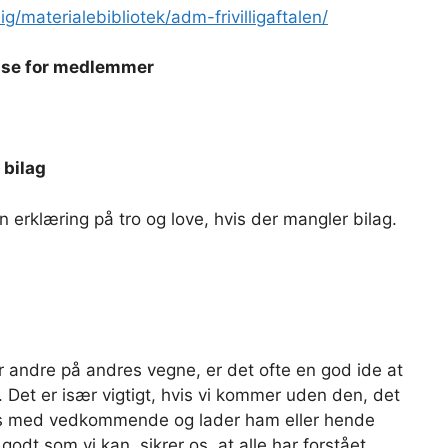
llig/materialebibliotek/adm-frivilligaftalen/
lse for medlemmer
 bilag
erklæring på tro og love, hvis der mangler bilag.
r andre på andres vegne, er det ofte en god ide at
et er især vigtigt, hvis vi kommer uden den, det
lges med vedkommende og lader ham eller hende
godt som vi kan, sikrer os, at alle har forstået.