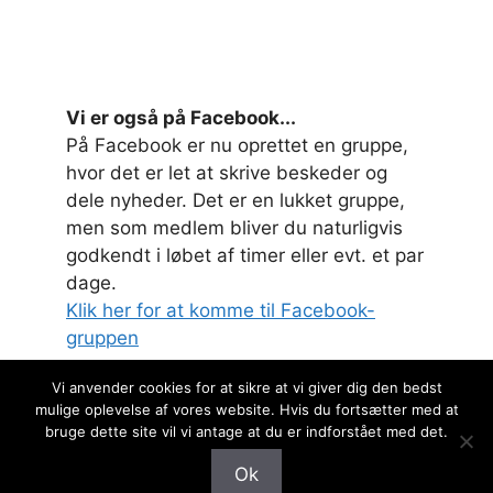
Vi er også på Facebook...
På Facebook er nu oprettet en gruppe,
hvor det er let at skrive beskeder og
dele nyheder. Det er en lukket gruppe,
men som medlem bliver du naturligvis
godkendt i løbet af timer eller evt. et par
dage.
Klik her for at komme til Facebook-
gruppen
Vi anvender cookies for at sikre at vi giver dig den bedst
mulige oplevelse af vores website. Hvis du fortsætter med at
bruge dette site vil vi antage at du er indforstået med det.
Ok
© Egedal Flygtningenetværk 2026