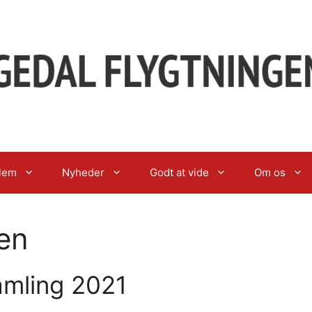
lem
Nyheder
Godt at vide
Om os
sen
amling 2021